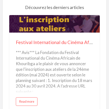
Découvrez les derniers articles
F
e
s
Festival International du Cinéma Africain – Khouribga – 11 au 18 mai 2024
t
*** Avis*** La Fondation du Festival
i
International du Cinéma Africain de
v
Khouribga a le plaisir de vous annoncer
a
que l'inscription aux ateliers de la 24ème
l
édition (mai 2024) est ouverte selon le
I
planning suivant : 1. Inscription du 18 mars
n
2024 au 30 avril 2024. A l’adresse URL
suivante :
t
https://docs.google.com/.../1FAIpQLSfdpD
e
a
Read more
.../viewform... 2.Vous avez droit à deux
b
r
o
choix parmi les sept ateliers suivants : - Le