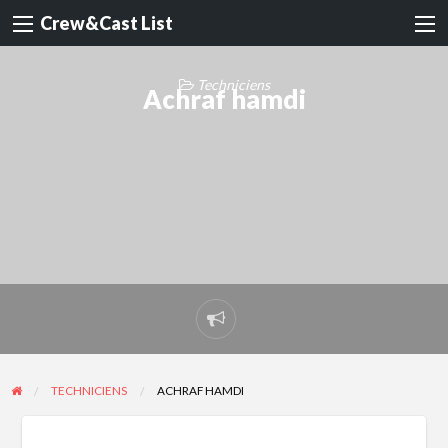
Crew&Cast List
Techniciens
Achraf hamdi
Report
problem
TECHNICIENS
ACHRAF HAMDI